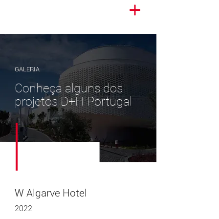
GALERIA
Conheça alguns dos
projetos D+H Portugal
W Algarve Hotel
2022