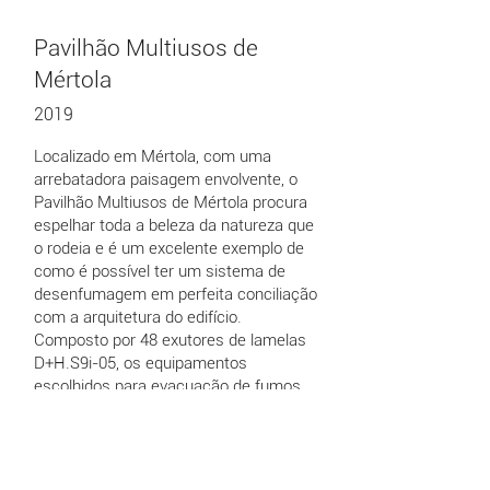
Pavilhão Multiusos de
Mértola
2019
Localizado em Mértola, com uma
arrebatadora paisagem envolvente, o
Pavilhão Multiusos de Mértola procura
espelhar toda a beleza da natureza que
o rodeia e é um excelente exemplo de
como é possível ter um sistema de
desenfumagem em perfeita conciliação
com a arquitetura do edifício.
Composto por 48 exutores de lamelas
D+H.S9i-05, os equipamentos
escolhidos para evacuação de fumos
enquadram-se em harmonia com a
estrutura do próprio edifício.
Ainda nesta obra, a D+H Portugal
forneceu e instalou a motorização de