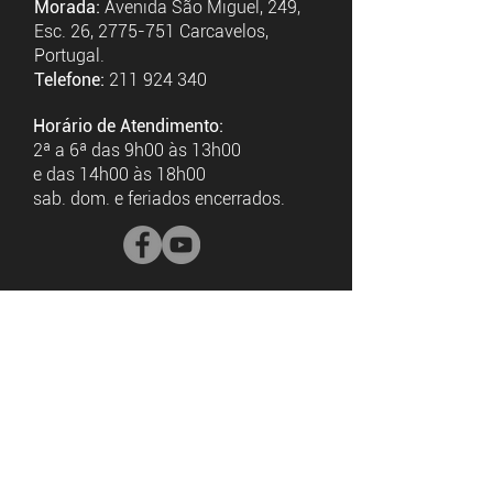
Morada:
Avenida São Miguel, 249,
Esc. 26,
2775-751
Carcavelos,
Portugal.
Telefone:
211 924 340
Horário de Atendimento:
2ª a 6ª das 9h00 às 13h00
e das 14h00 às 18h00
sab. dom. e feriados encerrados.