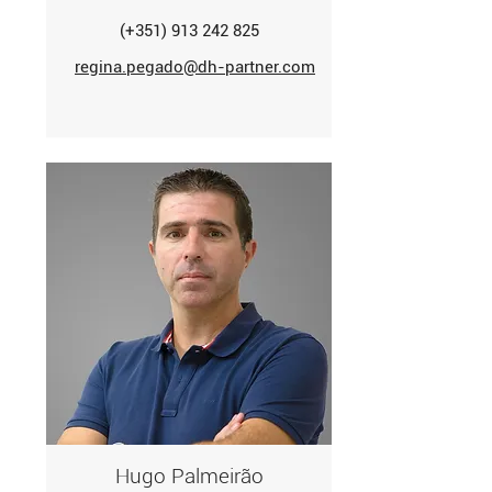
(+351) 913 242
825
regina.pegado@dh-partner.com
Hugo Palmeirão